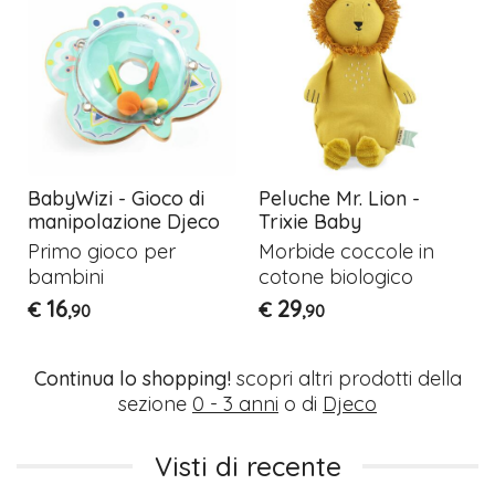
i
BabyWizi - Gioco di
Peluche Mr. Lion -
manipolazione Djeco
Trixie Baby
e
Primo gioco per
Morbide coccole in
bambini
cotone biologico
16
29
€
€
,90
,90
Continua lo shopping!
scopri altri prodotti della
sezione
0 - 3 anni
o di
Djeco
Visti di recente