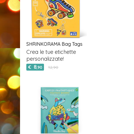
SHRINKORAMA Bag Tags
Crea le tue etichette
personalizzate!
8
€
12,90
,90