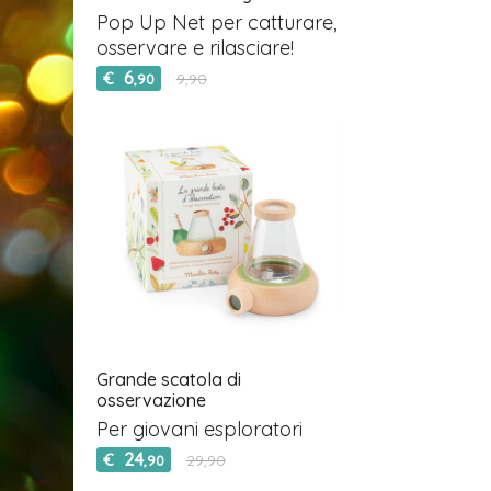
Pop Up Net per catturare,
osservare e rilasciare!
6
€
9,90
,90
Grande scatola di
osservazione
Per giovani esploratori
24
€
29,90
,90