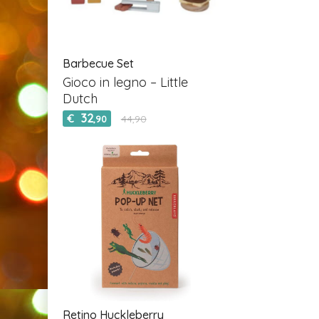
Barbecue Set
Gioco in legno – Little
Dutch
32
€
44,90
,90
Retino Huckleberry