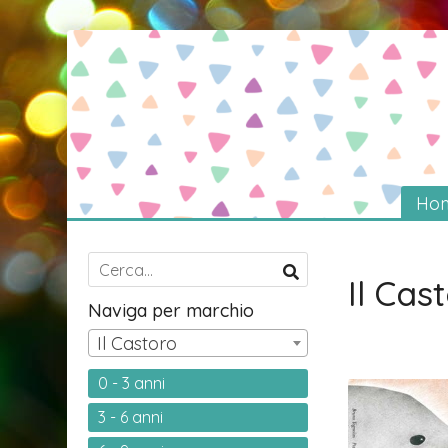
Ho
Il Cas
Naviga per marchio
Il Castoro
0 - 3 anni
3 - 6 anni