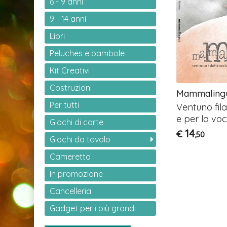
6 - 9 anni
9 - 14 anni
Libri
Peluches e bambole
Kit Creativi
Costruzioni
Mammaling
Per tutti
Ventuno fil
e per la v
Giochi di carte
14
€
,50
Giochi da tavolo
Cameretta
In promozione
Cancelleria
Gadget per i più grandi