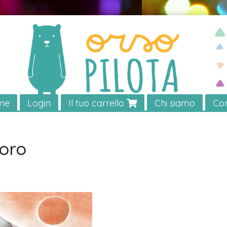
me
Login
Il tuo carrello
Chi siamo
Con
toro