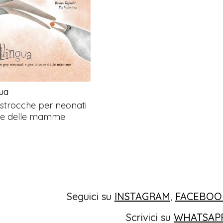
ua
astrocche per neonati
oce delle mamme
Seguici su
INSTAGRAM
,
FACEBOO
Scrivici su
WHATSAP