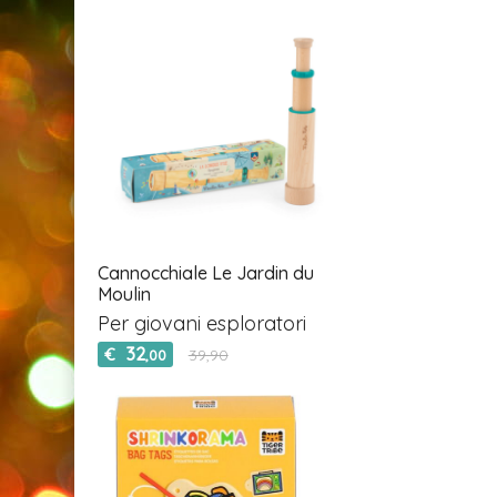
Cannocchiale Le Jardin du
Moulin
Per giovani esploratori
32
€
39,90
,00