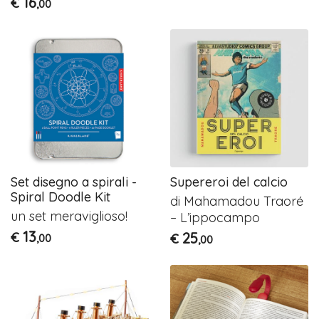
16
€
,00
Set disegno a spirali -
Supereroi del calcio
Spiral Doodle Kit
di Mahamadou Traoré
un set meraviglioso!
– L’ippocampo
13
€
25
€
,00
,00