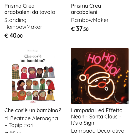
Prisma Crea
Prisma Crea
arcobaleni da tavolo
arcobaleni
Standing
RainbowMaker
RainbowMaker
37
€
,50
40
€
,00
Che cos’è un bambino?
Lampada Led Effetto
Neon - Santa Claus -
di Beatrice Alemagna
It's a Sign
– Topipittori
Lampada Decorativa