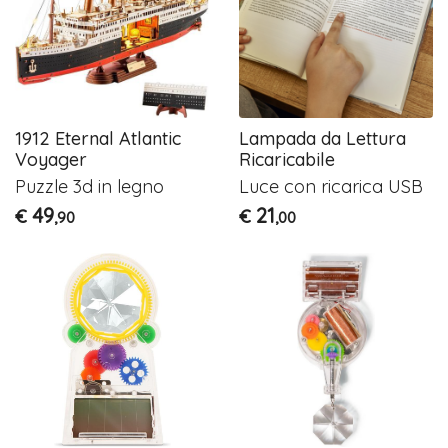
1912 Eternal Atlantic
Lampada da Lettura
Voyager
Ricaricabile
Puzzle 3d in legno
Luce con ricarica
USB
49
21
€
€
,90
,00