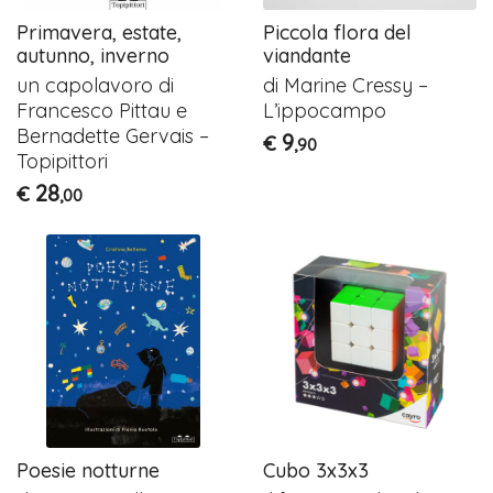
Primavera, estate,
Piccola flora del
autunno, inverno
viandante
un capolavoro di
di Marine Cressy –
Francesco Pittau e
L’ippocampo
Bernadette Gervais –
9
€
,90
Topipittori
28
€
,00
Poesie notturne
Cubo 3x3x3