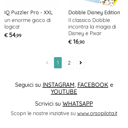
IQ Puzzler Pro - XXL
Dobble Disney Edition
un enorme gioco di
Il classico Dobble
logica!
incontra la magia di
Disney e Pixar
54
€
,99
16
€
,90
1
2
Seguici su
INSTAGRAM
,
FACEBOOK
e
YOUTUBE
Scrivici su
WHATSAPP
Scopri le nostre iniziative su
www.orsopilota.it