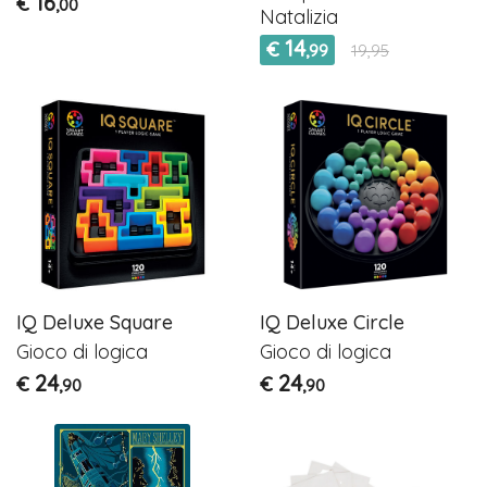
16
€
,00
Natalizia
14
€
,99
19,95
IQ Deluxe Square
IQ Deluxe Circle
Gioco di logica
Gioco di logica
24
24
€
€
,90
,90