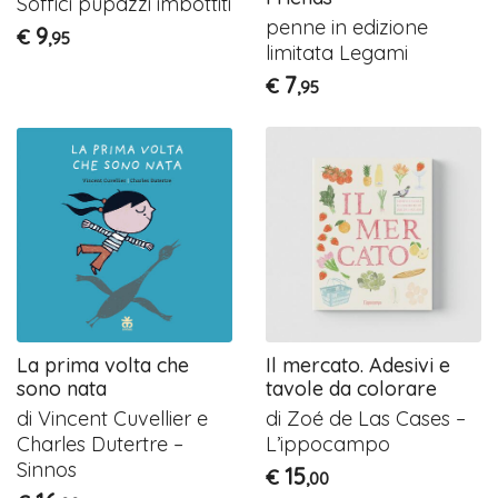
Soffici pupazzi imbottiti
penne in edizione
9
€
,95
limitata Legami
7
€
,95
La prima volta che
Il mercato. Adesivi e
sono nata
tavole da colorare
di Vincent Cuvellier e
di Zoé de Las Cases –
Charles Dutertre –
L’ippocampo
Sinnos
15
€
,00