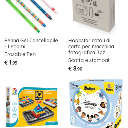
Penna Gel Cancellabile
Hoppstar rotoli di
- Legami
carta per macchina
fotografica 3pz
Erasable Pen
Scatta e stampa!
1
€
,95
8
€
,90