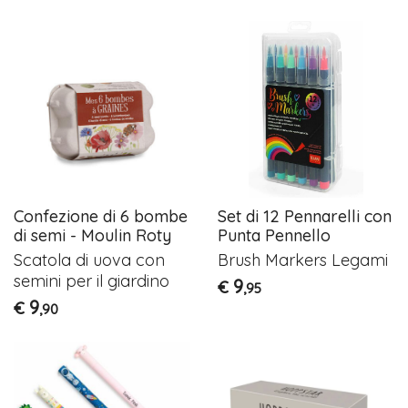
Confezione di 6 bombe
Set di 12 Pennarelli con
di semi - Moulin Roty
Punta Pennello
Scatola di uova con
Brush Markers Legami
semini per il giardino
9
€
,95
9
€
,90