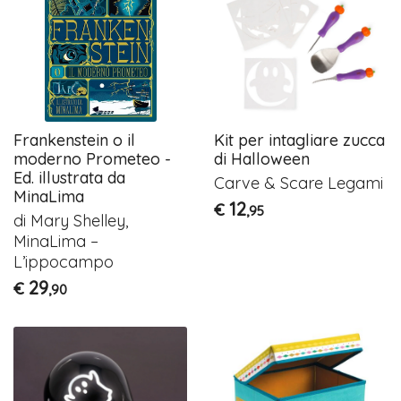
Frankenstein o il
Kit per intagliare zucca
moderno Prometeo -
di Halloween
Ed. illustrata da
Carve & Scare Legami
MinaLima
12
€
,95
di Mary Shelley,
MinaLima –
L’ippocampo
29
€
,90