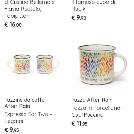
di Cristina Bellemo e
Il famoso cubo di
Flavia Ruotolo,
Rubik
Topipittori
9
€
,90
16
€
,00
Tazzine da caffè -
Tazza After Rain
After Rain
Tazza in Porcellana –
Espresso For Two –
Cup-Puccino
Legami
11
€
,95
9
€
,95