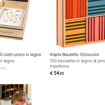
 costruzioni in legno
Kapla Bauletto Octocolor
in legno
100 tavolette in legno di pin
marittimo
9,90
54
€
,90