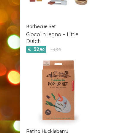
Barbecue Set
Gioco in legno – Little
Dutch
32
€
44,90
,90
Retino Huckleberry