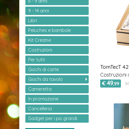
6 - 9 anni
9 - 14 anni
Libri
Peluches e bambole
Kit Creativi
Costruzioni
Per tutti
TomTecT 420
Giochi di carte
Costruzioni 
Giochi da tavolo
49
€
,99
5
Cameretta
In promozione
Cancelleria
Gadget per i più grandi