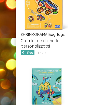
SHRINKORAMA Bag Tags
Crea le tue etichette
personalizzate!
8
€
12,90
,90