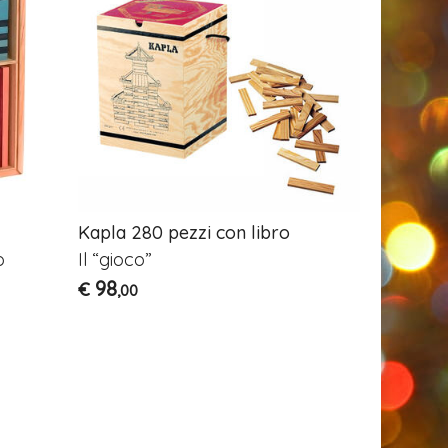
Kapla 280 pezzi con libro
o
Il “gioco”
98
€
,00