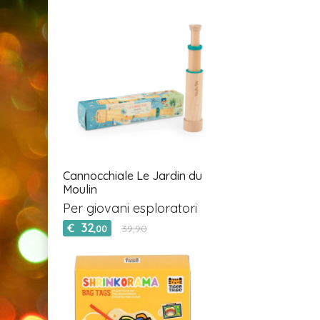
Cannocchiale Le Jardin du
Moulin
Per giovani esploratori
32
€
39,90
,00