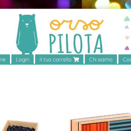
me
Login
Il tuo carrello
Chi siamo
Con