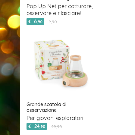
Pop Up Net per catturare,
osservare e rilasciare!
6
€
9,90
,90
Grande scatola di
osservazione
Per giovani esploratori
24
€
29,90
,90