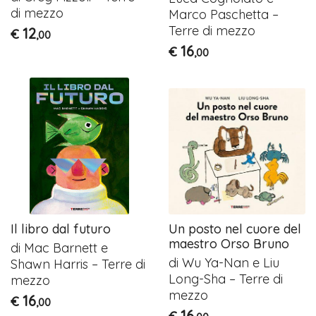
di mezzo
Marco Paschetta –
Terre di mezzo
12
€
,00
16
€
,00
Il libro dal futuro
Un posto nel cuore del
maestro Orso Bruno
di Mac Barnett e
di Wu Ya-Nan e Liu
Shawn Harris – Terre di
Long-Sha – Terre di
mezzo
mezzo
16
€
,00
16