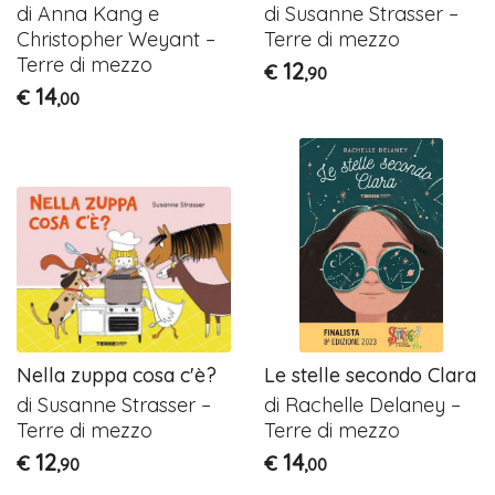
di Anna Kang e
di Susanne Strasser –
Christopher Weyant –
Terre di mezzo
Terre di mezzo
12
€
,90
14
€
,00
Nella zuppa cosa c'è?
Le stelle secondo Clara
di Susanne Strasser –
di Rachelle Delaney –
Terre di mezzo
Terre di mezzo
12
14
€
€
,90
,00