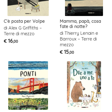
C’è posta per Volpe
Mamma, papà, cosa
fate di notte?
di Alex G Griffiths –
di Thierry Lenain e
Terre di mezzo
Barroux – Terre di
16
€
,00
mezzo
15
€
,00