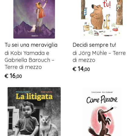
Tu sei una meraviglia
Decidi sempre tu!
di Kobi Yamada e
di Jörg Mühle – Terre
Gabriella Barouch –
di mezzo
Terre di mezzo
14
€
,00
16
€
,00