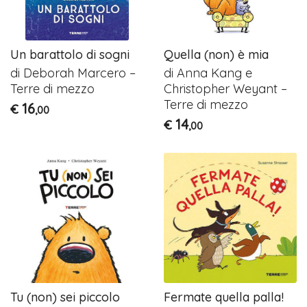
Un barattolo di sogni
Quella (non) è mia
di Deborah Marcero –
di Anna Kang e
Terre di mezzo
Christopher Weyant –
Terre di mezzo
16
€
,00
14
€
,00
Tu (non) sei piccolo
Fermate quella palla!