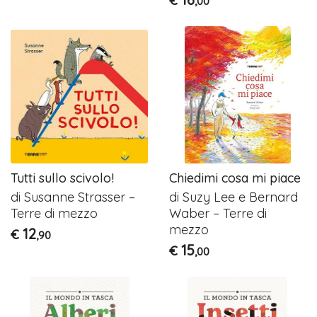
€
,00
Tutti sullo scivolo!
Chiedimi cosa mi piace
di Susanne Strasser –
di Suzy Lee e Bernard
Terre di mezzo
Waber – Terre di
mezzo
12
€
,90
15
€
,00