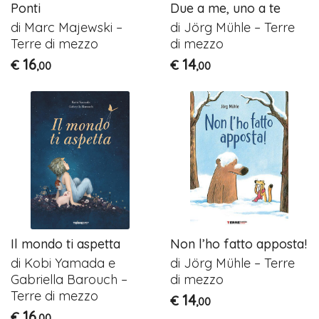
Ponti
Due a me, uno a te
di Marc Majewski –
di Jörg Mühle – Terre
Terre di mezzo
di mezzo
16
14
€
€
,00
,00
Il mondo ti aspetta
Non l’ho fatto apposta!
di Kobi Yamada e
di Jörg Mühle – Terre
Gabriella Barouch –
di mezzo
Terre di mezzo
14
€
,00
16
€
,00