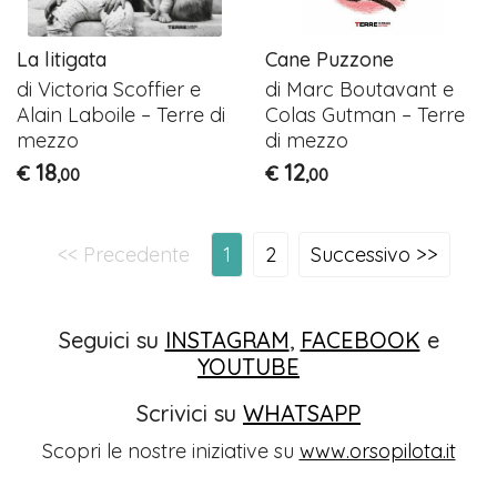
La litigata
Cane Puzzone
di Victoria Scoffier e
di Marc Boutavant e
Alain Laboile – Terre di
Colas Gutman – Terre
mezzo
di mezzo
18
12
€
€
,00
,00
<< Precedente
1
2
Successivo >>
Seguici su
INSTAGRAM
,
FACEBOOK
e
YOUTUBE
Scrivici su
WHATSAPP
Scopri le nostre iniziative su
www.orsopilota.it