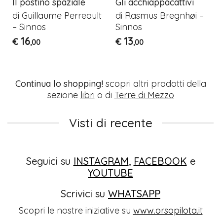
Il postino spaziale
Gli acchiappacattivi
di Guillaume Perreault
di Rasmus Bregnhøi –
– Sinnos
Sinnos
16
13
€
€
,00
,00
Continua lo shopping!
scopri altri prodotti della
sezione
libri
o di
Terre di Mezzo
Visti di recente
Seguici su
INSTAGRAM
,
FACEBOOK
e
YOUTUBE
Scrivici su
WHATSAPP
Scopri le nostre iniziative su
www.orsopilota.it