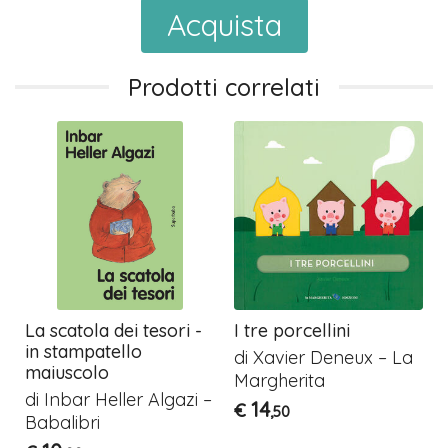
Acquista
Prodotti correlati
La scatola dei tesori -
I tre porcellini
o
in stampatello
di Xavier Deneux – La
maiuscolo
Margherita
di Inbar Heller Algazi –
14
€
,50
Babalibri