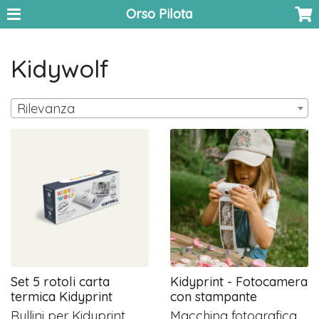
Orso Pilota
Kidywolf
Rilevanza
Set 5 rotoli carta
Kidyprint - Fotocamera
termica Kidyprint
con stampante
Rullini per Kidyprint
Macchina fotografica