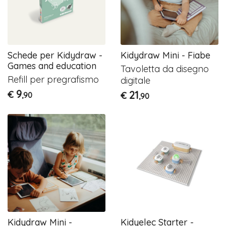
Schede per Kidydraw -
Kidydraw Mini - Fiabe
Games and education
Tavoletta da disegno
Refill per pregrafismo
digitale
9
€
21
€
,90
,90
Kidydraw Mini -
Kidyelec Starter -