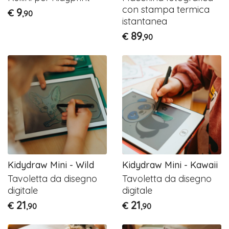
con stampa termica
9
€
,90
istantanea
89
€
,90
Kidydraw Mini - Wild
Kidydraw Mini - Kawaii
Tavoletta da disegno
Tavoletta da disegno
digitale
digitale
21
21
€
€
,90
,90