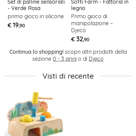
Set di palline sensoriali
Softi Farm - Fattoria in
- Verde Rosa
legno
primo gioco in silicone
Primo gioco di
manipolazione –
19
€
,90
Djeco
32
€
,90
Continua lo shopping!
scopri altri prodotti della
sezione
0 - 3 anni
o di
Djeco
Visti di recente