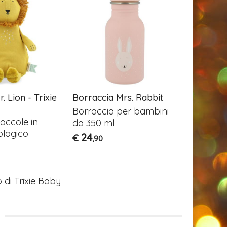
. Lion - Trixie
Borraccia Mrs. Rabbit
Zaino Er
BearyTal
Borraccia per bambini
occole in
Lo zaino 
da 350 ml
ologico
scuola Pr
24
€
,90
139
€
,99
 di
Trixie Baby