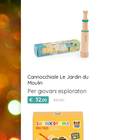
Cannocchiale Le Jardin du
Moulin
Per giovani esploratori
32
€
39,90
,00