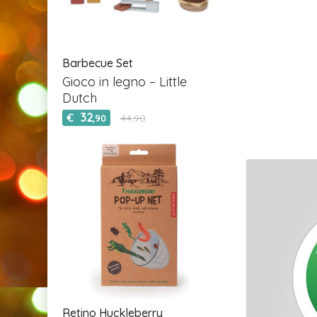
Barbecue Set
Gioco in legno – Little
Dutch
32
€
44,90
,90
Retino Huckleberry