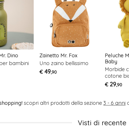
Mr. Dino
Zainetto Mr. Fox
Peluche Mr
Baby
 per bambini
Uno zaino bellissimo
Morbide c
49
€
,90
cotone bi
29
€
,90
 shopping!
scopri altri prodotti della sezione
3 - 6 anni
o
Visti di recente