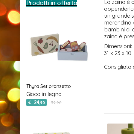
Lo zaino è d
Prodotti in offerta
appenderlo 
un grande s
merendina o
bambini di a
zaino è pres
Dimensioni:
31 x 23 x 10
Consigliato 
Thyra Set pranzetto
Gioco in legno
24
€
39,90
,90