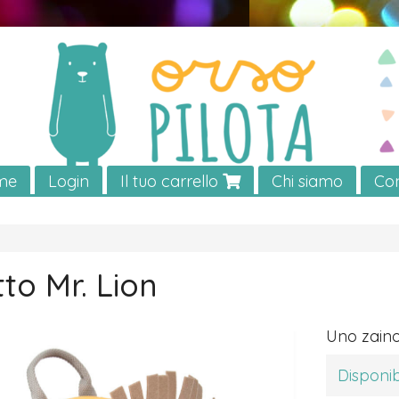
me
Login
Il tuo carrello
Chi siamo
Con
to Mr. Lion
Uno zaino
Disponib