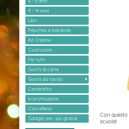
6 - 9 anni
9 - 14 anni
Libri
Peluches e bambole
Kit Creativi
Costruzioni
Per tutti
Giochi di carte
Giochi da tavolo
Cameretta
In promozione
Cancelleria
Con questo 
Gadget per i più grandi
scuola!