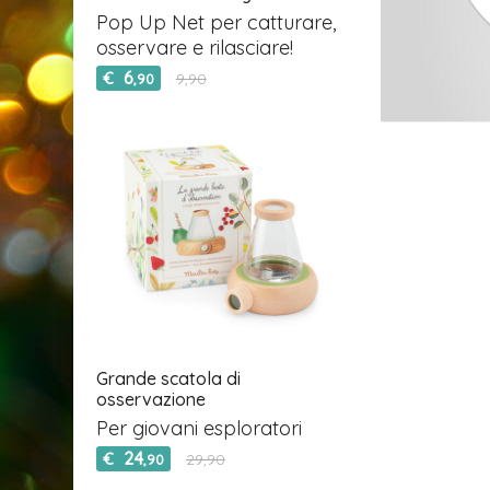
Pop Up Net per catturare,
osservare e rilasciare!
6
€
9,90
,90
Grande scatola di
osservazione
Per giovani esploratori
24
€
29,90
,90