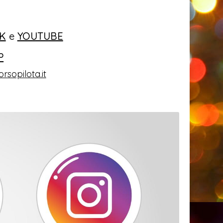
K
e
YOUTUBE
P
rsopilota.it