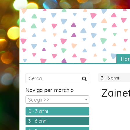
Ho
3 - 6 anni
Zainet
Naviga per marchio
Scegli >>
0 - 3 anni
3 - 6 anni