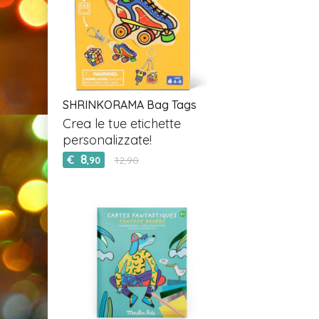
SHRINKORAMA Bag Tags
Crea le tue etichette
personalizzate!
8
€
12,90
,90