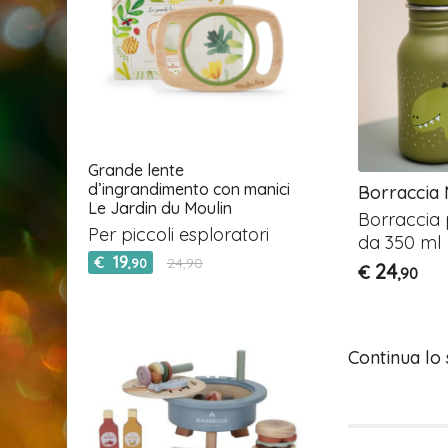
Grande lente
d’ingrandimento con manici
r. Lion
Zainetto Mrs. Unicorn
Borraccia 
Le Jardin du Moulin
per bambini
Uno zaino bellissimo
Borraccia
Per piccoli esploratori
da 350 ml
49
€
,90
19
€
24,90
,90
24
€
,90
Continua lo