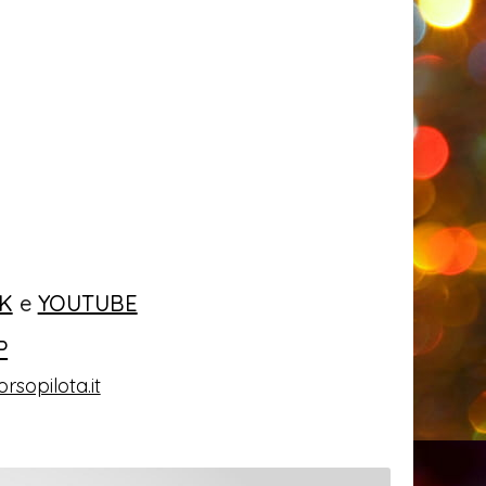
K
e
YOUTUBE
P
rsopilota.it