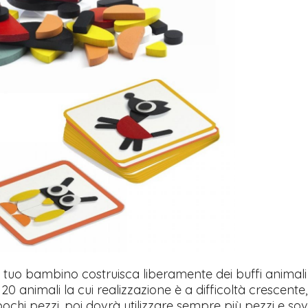
l tuo bambino costruisca liberamente dei buffi animali
0 animali la cui realizzazione è a difficoltà crescente
ochi pezzi, poi dovrà utilizzare sempre più pezzi e sov