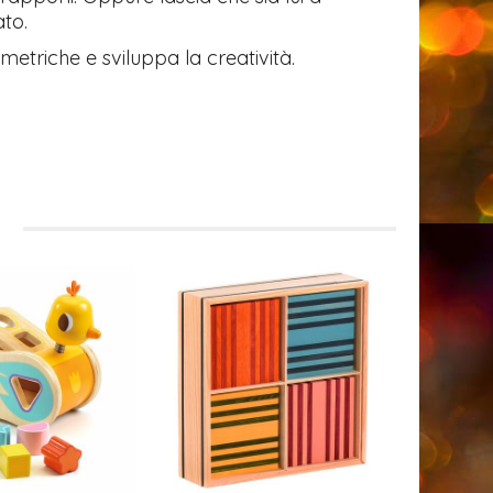
to.
triche e sviluppa la creatività.
i