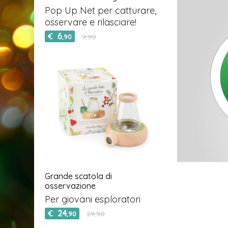
Pop Up Net per catturare,
osservare e rilasciare!
6
€
9,90
,90
Grande scatola di
osservazione
Per giovani esploratori
24
€
29,90
,90