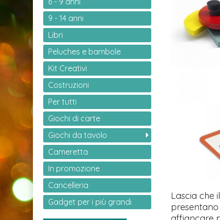
6 - 9 anni
9 - 14 anni
Libri
Peluches e bambole
Kit Creativi
Costruzioni
Per tutti
Giochi di carte
Giochi da tavolo
Cameretta
In promozione
Cancelleria
Lascia che i
Gadget per i più grandi
presentano 2
affiancare p