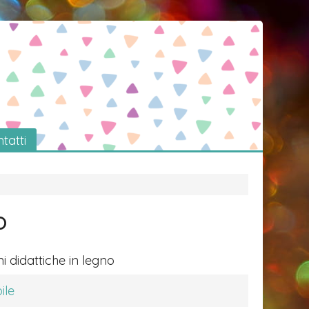
tatti
o
i didattiche in legno
ile