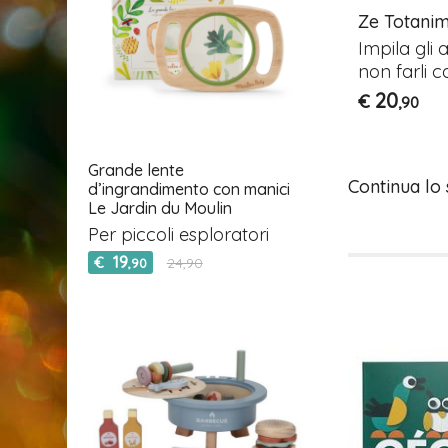
pezzi
Mosaico Rigolo Chiodini
Ze Totani
 in legno
Gioco dei chiodini
Impila gli 
non farli c
19
€
,90
20
€
,90
Grande lente
Continua lo
d’ingrandimento con manici
Le Jardin du Moulin
Per piccoli esploratori
19
€
24,90
,90