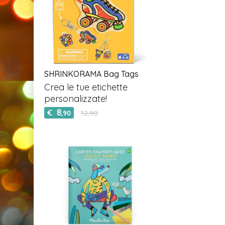
SHRINKORAMA Bag Tags
Crea le tue etichette
personalizzate!
8
€
12,90
,90