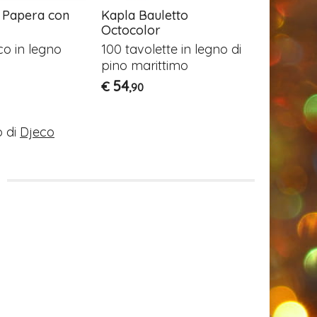
- Papera con
Kapla Bauletto
Safari Pa
Octocolor
Games
co in legno
100 tavolette in legno di
Trovate i
pino marittimo
per le fo
safari!
54
€
,90
29
€
,90
 di
Djeco