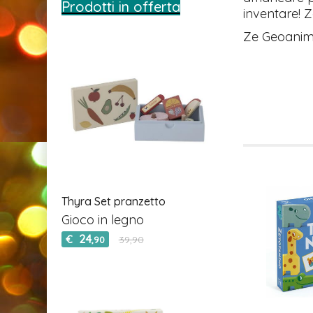
Prodotti in offerta
inventare! 
Ze Geoanimo
Thyra Set pranzetto
Gioco in legno
24
€
39,90
,90