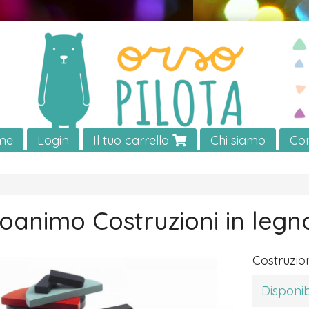
me
Login
Il tuo carrello
Chi siamo
Con
oanimo Costruzioni in legn
Costruzion
Disponib