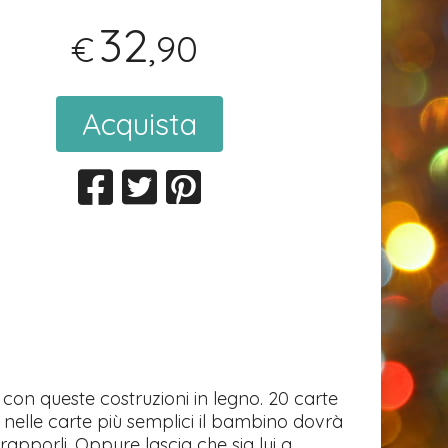
32
,90
€
Acquista
 con queste costruzioni in legno. 20 carte
, nelle carte più semplici il bambino dovrà
rapporli. Oppure lascia che sia lui a