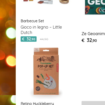
Barbecue Set
Gioco in legno – Little
Dutch
Ze Geoanimo
32
€
44,90
32
,90
€
,90
Retino Huckleberry