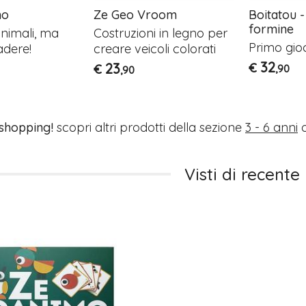
mo
Ze Geo Vroom
Boitatou 
formine
animali, ma
Costruzioni in legno per
Primo gio
adere!
creare veicoli colorati
32
23
€
€
,90
,90
 shopping!
scopri altri prodotti della sezione
3 - 6 anni
o
Visti di recente