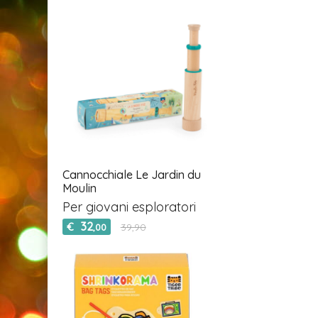
Cannocchiale Le Jardin du
Moulin
Per giovani esploratori
32
€
39,90
,00