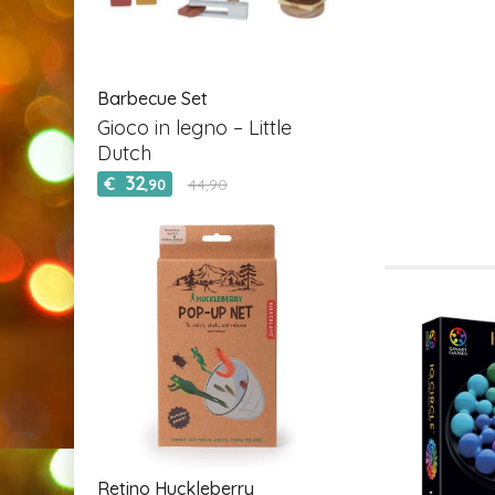
Barbecue Set
Gioco in legno – Little
Dutch
32
€
44,90
,90
Retino Huckleberry