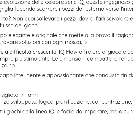
e evoluzione della celebre serie IQ, questo ingegnoso g
griglia facendo scorrere i pezzi dall'esterno verso l'inte
arità?
Non puoi sollevare i pezzi
: dovrai farli scivolare 
flusso del gioco.
o elegante e originale che mette alla prova il ragiona
 trovare soluzioni con ogni mossa. ✨
de a difficoltà crescente
, IQ Flow offre ore di gioco e 
mpre più stimolante. Le dimensioni compatte lo rendo
o zaino.
apo intelligente e appassionante che conquista fin da
sigliata: 7+ anni
ze sviluppate: logica, pianificazione, concentrazione,
i i giochi della linea IQ, è facile da imparare, ma al