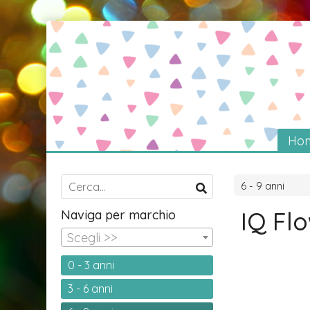
Ho
6 - 9 anni
IQ Fl
Naviga per marchio
Scegli >>
0 - 3 anni
3 - 6 anni