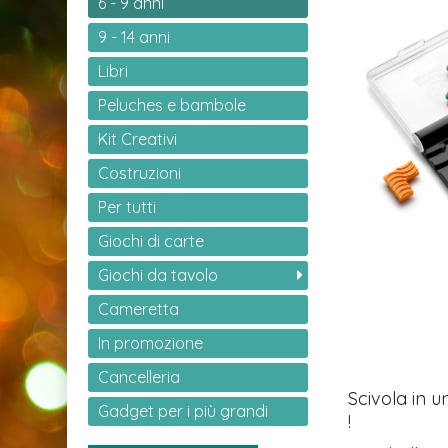
6 - 9 anni
9 - 14 anni
Libri
Peluches e bambole
Kit Creativi
Costruzioni
Per tutti
Giochi di carte
Giochi da tavolo
Cameretta
In promozione
Cancelleria
Scivola in 
Gadget per i più grandi
!