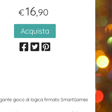
16
,90
€
Acquista
elegante gioco di logica firmato SmartGames