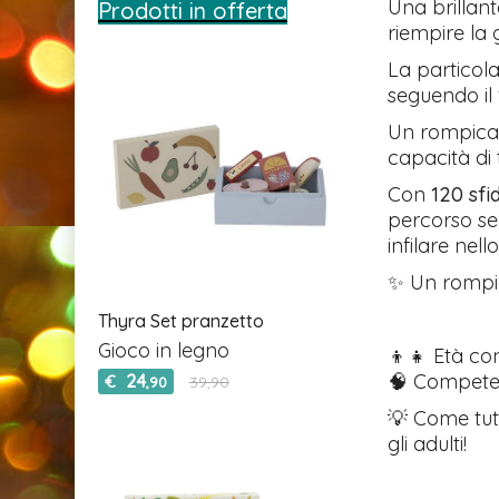
Una brillant
Prodotti in offerta
riempire la 
La particol
seguendo il 
Un rompicap
capacità di
Con
120 sfi
percorso se
infilare nell
✨ Un rompic
Thyra Set pranzetto
Gioco in legno
👦👧 Età con
🧠 Competen
24
€
39,90
,90
💡 Come tutt
gli adulti!