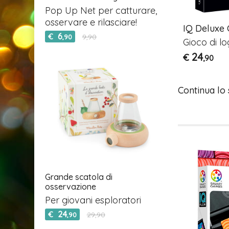
Pop Up Net per catturare,
osservare e rilasciare!
Pro - XXL
IQ Deluxe Square
IQ Deluxe 
6
€
9,90
,90
gioco di
Gioco di logica
Gioco di lo
24
24
€
€
,90
,90
Continua lo
Grande scatola di
osservazione
Per giovani esploratori
24
€
29,90
,90