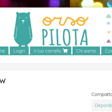
me
Login
Il tuo carrello
Chi siamo
Con
ow
Compatto
Disponib