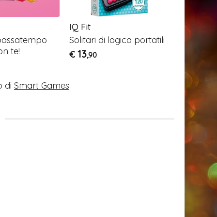
IQ Fit
IQ Digits
r passatempo
Solitari di logica portatili
Piazza i 
n te!
giusto! Gi
13
€
,90
16
€
,90
 di
Smart Games