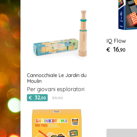
IQ Flow
16
€
,90
Cannocchiale Le Jardin du
Moulin
Per giovani esploratori
32
€
39,90
,00