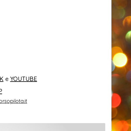
K
e
YOUTUBE
P
rsopilota.it