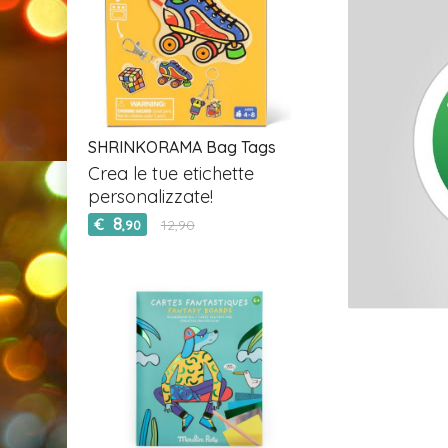
SHRINKORAMA Bag Tags
Crea le tue etichette
personalizzate!
8
€
12,90
,90