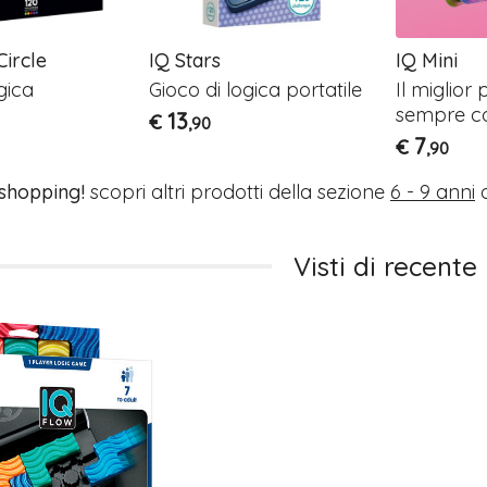
Circle
IQ Stars
IQ Mini
gica
Gioco di logica portatile
Il miglio
sempre co
13
€
,90
7
€
,90
 shopping!
scopri altri prodotti della sezione
6 - 9 anni
o
Visti di recente