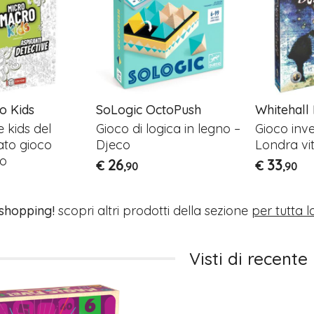
o Kids
SoLogic OctoPush
Whitehall
 kids del
Gioco di logica in legno –
Gioco inve
ato gioco
Djeco
Londra vi
o
26
33
€
€
,90
,90
 shopping!
scopri altri prodotti della sezione
per tutta l
Visti di recente