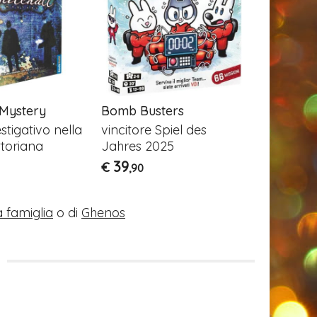
 Mystery
Bomb Busters
Set
stigativo nella
vincitore Spiel des
Gioco di 
ttoriana
Jahres 2025
16
€
,90
39
€
,90
a famiglia
o di
Ghenos