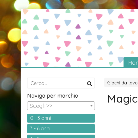
Ho
Giochi da tavo
Magic 
Naviga per marchio
Scegli >>
0 - 3 anni
3 - 6 anni