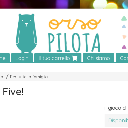
me
Login
Il tuo carrello
Chi siamo
Con
lo
Per tutta la famiglia
Five!
il gioco d
Disponib