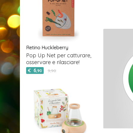
Retino Huckleberry
Pop Up Net per catturare,
osservare e rilasciare!
6
€
9,90
,90