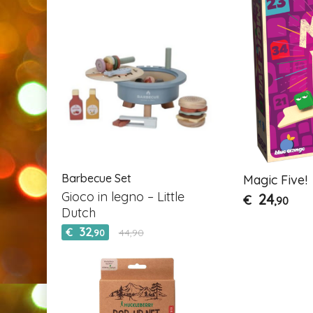
Barbecue Set
Magic Five!
Gioco in legno – Little
24
€
,90
Dutch
32
€
44,90
,90