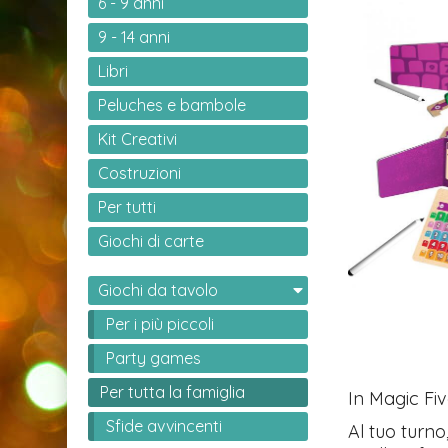
6 - 9 anni
9 - 14 anni
Libri
Peluches e bambole
Kit Creativi
Costruzioni
Per tutti
Giochi di carte
Giochi da tavolo
Per i più piccoli
Party games
Per tutta la famiglia
In Magic Fiv
Sfide avvincenti
Al tuo turno