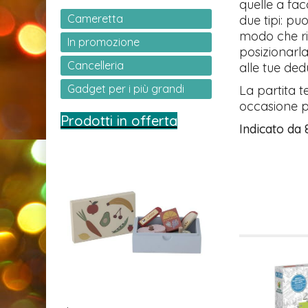
quelle a facc
Cameretta
due tipi: pu
modo che ris
In promozione
posizionarl
Cancelleria
alle tue ded
Gadget per i più grandi
La partita 
occasione pe
Prodotti in offerta
Indicato da 