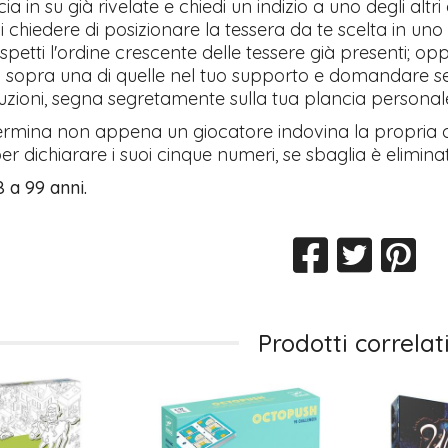
ia in su già rivelate e chiedi un indizio a uno degli altri
oi chiedere di posizionare la tessera da te scelta in uno
petti l'ordine crescente delle tessere già presenti; op
a sopra una di quelle nel tuo supporto e domandare se 
uzioni, segna segretamente sulla tua plancia personal
termina non appena un giocatore indovina la propria 
r dichiarare i suoi cinque numeri, se sbaglia è eliminato,
8 a 99 anni.
Prodotti correlat