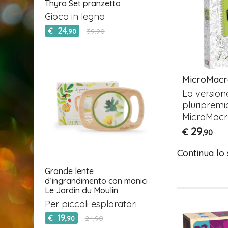
Thyra Set pranzetto
Gioco in legno
24
€
39,90
,90
Teki Tekoi
MicroMacr
 dei giochi
Indovina chi sono! –
La versione
Djeco
pluripremi
MicroMacr
14
€
,90
29
€
,90
Continua lo
Grande lente
d’ingrandimento con manici
Le Jardin du Moulin
Per piccoli esploratori
19
€
24,90
,90