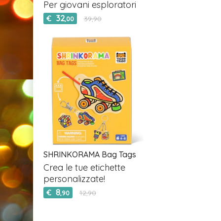
Per giovani esploratori
32
€
39,90
,00
SHRINKORAMA Bag Tags
Crea le tue etichette
personalizzate!
8
€
12,90
,90