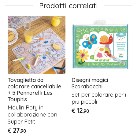
Prodotti correlati
Tovaglietta da
Disegni magici
colorare cancellabile
Scarabocchi
+ 5 Pennarelli Les
Set per colorare per i
Toupitis
più piccoli
Moulin Roty in
12
€
,90
collaborazione con
Super Petit
27
€
,90