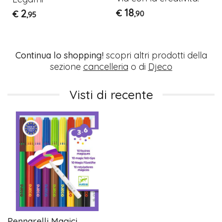
18
2
€
€
,90
,95
Continua lo shopping!
scopri altri prodotti della
sezione
cancelleria
o di
Djeco
Visti di recente
Pennarelli Magici