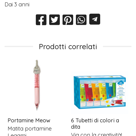
Dai 3 anni
Prodotti correlati
i
Portamine Meow
6 Tubetti di colori a
dita
Matita portamine
Via con la creatività!
Legami