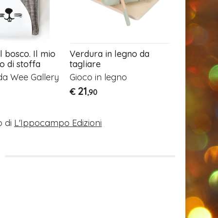
l bosco. Il mio
Verdura in legno da
BabyWizi 
o di stoffa
tagliare
manipola
 da Wee Gallery
Gioco in legno
Primo gi
bambini
21
€
,90
16
€
,90
 di
L'Ippocampo Edizioni