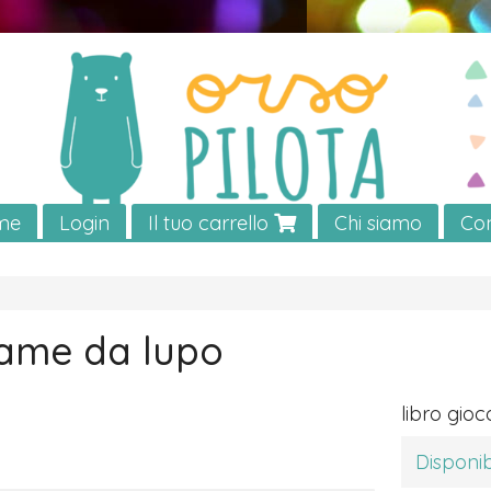
me
Login
Il tuo carrello
Chi siamo
Con
ame da lupo
libro gioc
Disponib