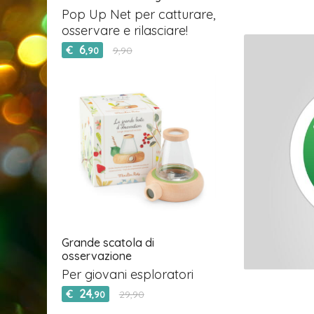
Pop Up Net per catturare,
osservare e rilasciare!
6
€
9,90
,90
Grande scatola di
osservazione
Per giovani esploratori
24
€
29,90
,90