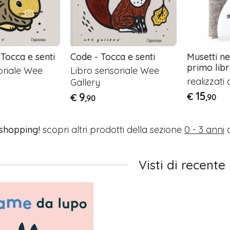
 Tocca e senti
Code - Tocca e senti
Musetti ne
primo libr
oriale Wee
Libro sensoriale Wee
realizzati
Gallery
15
9
€
€
,90
,90
 shopping!
scopri altri prodotti della sezione
0 - 3 anni
o
Visti di recente