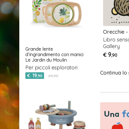
o Colorami -
Musetti nel giardino. Il
Orecchie -
l bagnetto
mio primo libro di stoffa
Libro sens
di Wee
realizzati da Wee Gallery
Gallery
Grande lente
15
€
9
d’ingrandimento con manici
€
,90
,90
Le Jardin du Moulin
Per piccoli esploratori
Continua lo
19
€
24,90
,90