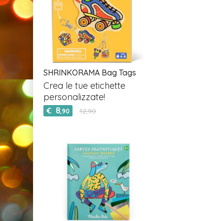
SHRINKORAMA Bag Tags
Crea le tue etichette
personalizzate!
8
€
12,90
,90