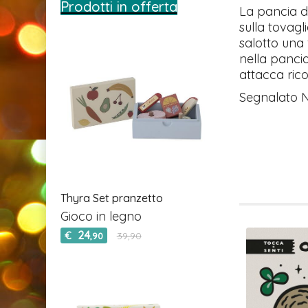
Prodotti in offerta
La pancia d
sulla tovagl
salotto una 
nella pancia
attacca ric
Segnalato 
Thyra Set pranzetto
Gioco in legno
24
€
39,90
,90