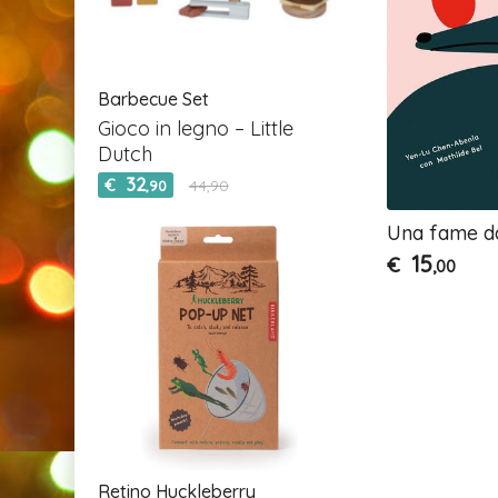
Barbecue Set
Gioco in legno – Little
Dutch
32
€
44,90
,90
Una fame d
15
€
,00
Retino Huckleberry