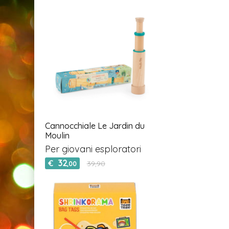
Cannocchiale Le Jardin du
Moulin
Per giovani esploratori
32
€
39,90
,00