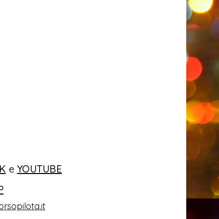
K
e
YOUTUBE
P
rsopilota.it