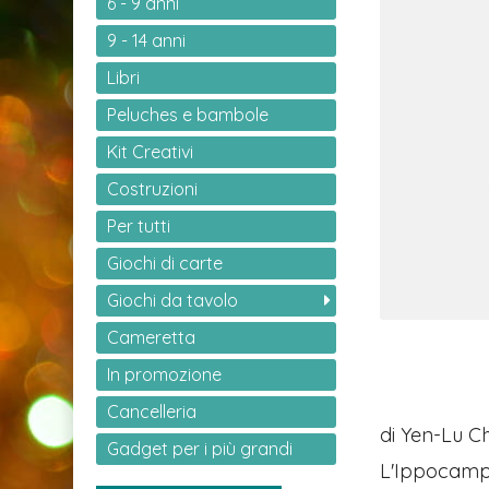
6 - 9 anni
9 - 14 anni
Libri
Peluches e bambole
Kit Creativi
Costruzioni
Per tutti
Giochi di carte
Giochi da tavolo
Cameretta
In promozione
Cancelleria
di Yen-Lu C
Gadget per i più grandi
L'Ippocampo