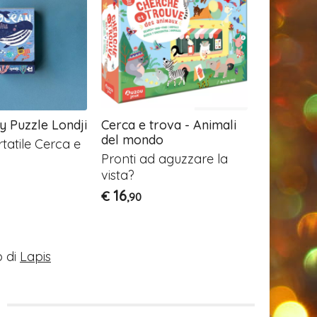
y Puzzle Londji
Cerca e trova - Animali
Kaleidos 
del mondo
tatile Cerca e
Cerca e t
Pronti ad aguzzare la
32
€
,90
vista?
16
€
,90
 di
Lapis