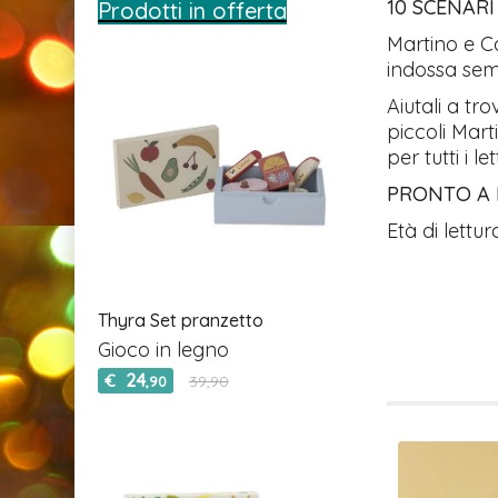
10 SCENARI
Prodotti in offerta
Martino e Ca
indossa sem
Aiutali a tr
piccoli Mart
per tutti i 
PRONTO A 
Età di lettu
Thyra Set pranzetto
Gioco in legno
24
€
39,90
,90