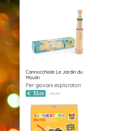
Cannocchiale Le Jardin du
Moulin
Per giovani esploratori
32
€
39,90
,00