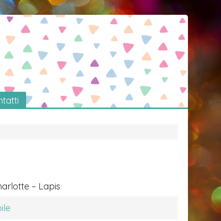
tatti
harlotte – Lapis
ile