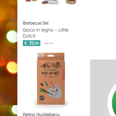
Barbecue Set
Gioco in legno – Little
Dutch
32
€
44,90
,90
Retino Huckleberry