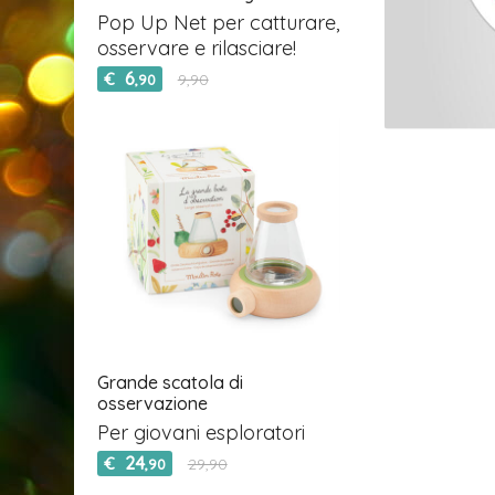
Pop Up Net per catturare,
osservare e rilasciare!
6
€
9,90
,90
Grande scatola di
osservazione
Per giovani esploratori
24
€
29,90
,90