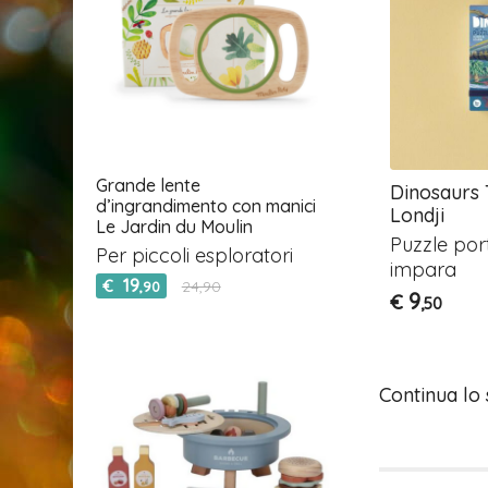
Grande lente
y Puzzle
Animal Planet - Puzzle
Dinosaurs 
d’ingrandimento con manici
Londji
Londji
Le Jardin du Moulin
atile Cerca e
Costruisci, cerca e trova!
Puzzle por
Per piccoli esploratori
impara
32
€
,90
19
€
24,90
,90
9
€
,50
Continua lo