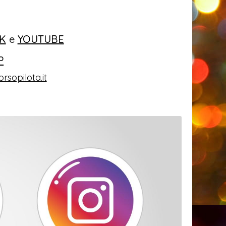
K
e
YOUTUBE
P
rsopilota.it