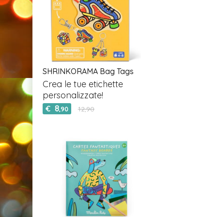
SHRINKORAMA Bag Tags
Crea le tue etichette
personalizzate!
8
€
12,90
,90