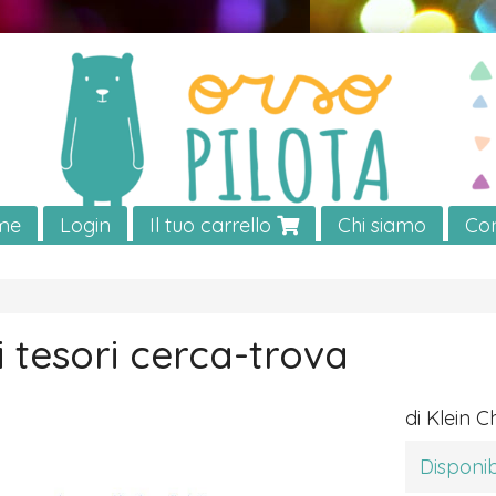
me
Login
Il tuo carrello
Chi siamo
Con
i tesori cerca-trova
di Klein C
Disponib