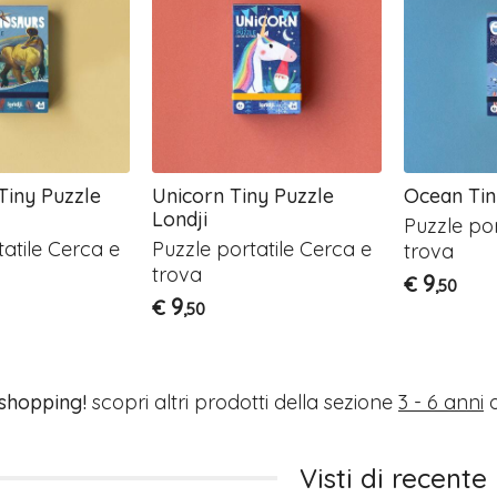
Tiny Puzzle
Unicorn Tiny Puzzle
Ocean Tin
Londji
Puzzle por
tatile Cerca e
Puzzle portatile Cerca e
trova
trova
9
€
,50
9
€
,50
 shopping!
scopri altri prodotti della sezione
3 - 6 anni
o
Visti di recente