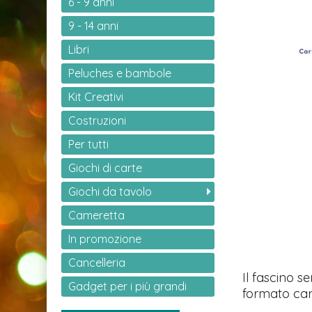
6 - 9 anni
9 - 14 anni
Libri
Peluches e bambole
Kit Creativi
Costruzioni
Per tutti
Giochi di carte
Giochi da tavolo
Cameretta
In promozione
Cancelleria
Il fascino s
Gadget per i più grandi
formato car