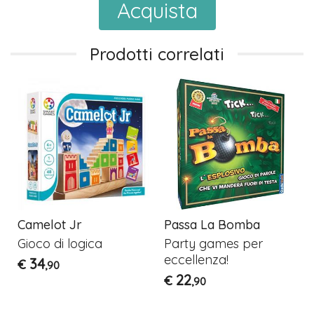
Acquista
Prodotti correlati
Camelot Jr
Passa La Bomba
Gioco di logica
Party games per
eccellenza!
34
€
,90
22
€
,90