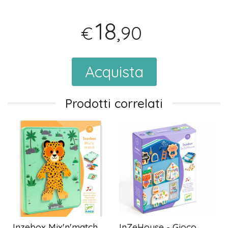
18
,90
€
Acquista
Prodotti correlati
Inzebox Mix'n'match
InZeHouse - Gioco