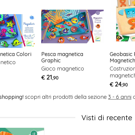
etica Colori
Pesca magnetica
Geobasic 
Graphic
Magnetic
netico
Gioco magnetico
Costruzion
magnetic
21
€
,90
24
€
,90
 shopping!
scopri altri prodotti della sezione
3 - 6 anni
o
Visti di recente