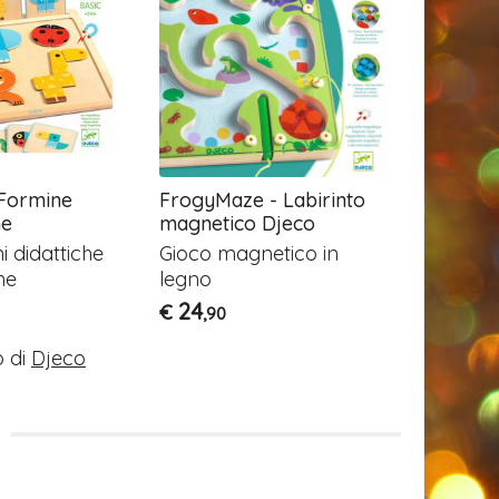
Formine
FrogyMaze - Labirinto
Original 
he
magnetico Djeco
Pieces
i didattiche
Gioco magnetico in
Costruzi
he
legno
76
€
,95
24
€
,90
 di
Djeco