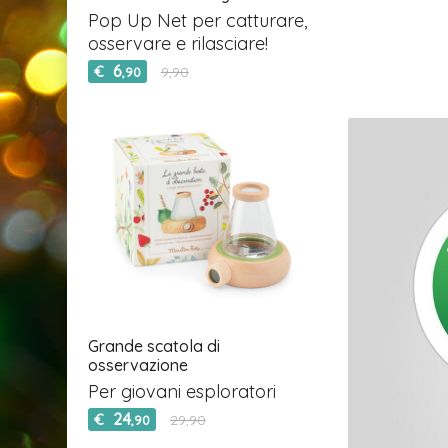
Pop Up Net per catturare,
osservare e rilasciare!
6
€
9,90
,90
Grande scatola di
osservazione
Per giovani esploratori
24
€
29,90
,90