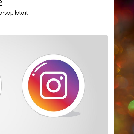
P
rsopilota.it