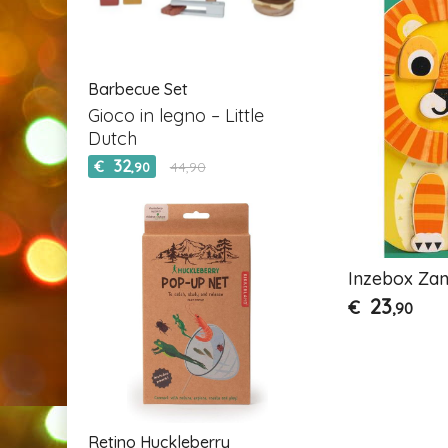
Barbecue Set
Gioco in legno – Little
Dutch
32
€
44,90
,90
Inzebox Zan
23
€
,90
Retino Huckleberry