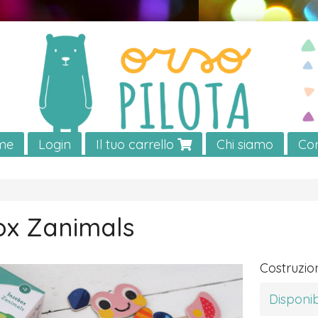
me
Login
Il tuo carrello
Chi siamo
Con
ox Zanimals
Costruzio
Disponib