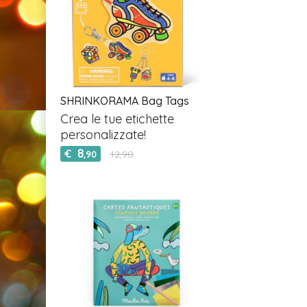
SHRINKORAMA Bag Tags
Crea le tue etichette
personalizzate!
8
€
12,90
,90