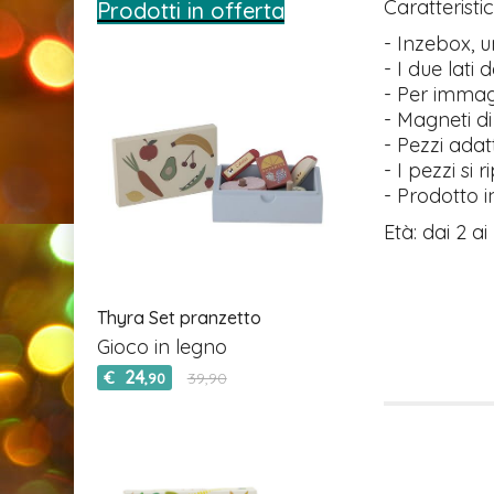
Caratteristic
Prodotti in offerta
- Inzebox, 
- I due lati
- Per immagi
- Magneti di
- Pezzi adatt
- I pezzi si
- Prodotto i
Età: dai 2 ai
Thyra Set pranzetto
Gioco in legno
24
€
39,90
,90