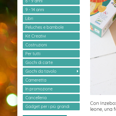
6 - 9 anni
9 - 14 anni
Libri
Peluches e bambole
Kit Creativi
Costruzioni
Per tutti
Giochi di carte
Giochi da tavolo
Cameretta
In promozione
Cancelleria
Con Inzebox
Gadget per i più grandi
leone, una f