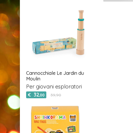
Cannocchiale Le Jardin du
Moulin
Per giovani esploratori
32
€
39,90
,00