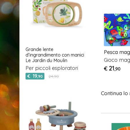
Grande lente
- Gioco
Funky Family - Magneti
Pesca magn
d’ingrandimento con manici
da decorare
Gioco mag
Le Jardin du Moulin
alamite in
Set creativo con
Per piccoli esploratori
21
€
,90
calamite
19
€
24,90
,90
17
€
,90
Continua lo