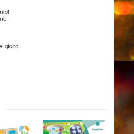
nto!
mbi.
el gioco.
i