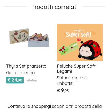
Prodotti correlati
e
Thyra Set pranzetto
Peluche Super Soft
Legami
Gioco in legno
Soffici pupazzi
24
€
,90
39,90
imbottiti
9
€
,95
Continua lo shopping!
scopri altri prodotti della