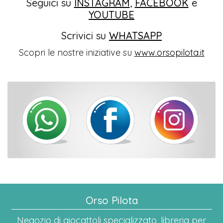
Seguici su
INSTAGRAM
,
FACEBOOK
e
YOUTUBE
Scrivici su
WHATSAPP
Scopri le nostre iniziative su
www.orsopilota.it
Orso Pilota
Negozio di giocattoli specializzato, libreria per