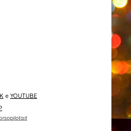
K
e
YOUTUBE
P
rsopilota.it