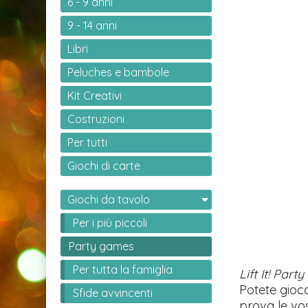
6 - 9 anni
9 - 14 anni
Libri
Peluches e bambole
Kit Creativi
Costruzioni
Per tutti
Giochi di carte
Giochi da tavolo
Per i più piccoli
Party games
Per tutta la famiglia
Lift It! Party
Potete gioc
Sfide avvincenti
prova le vost