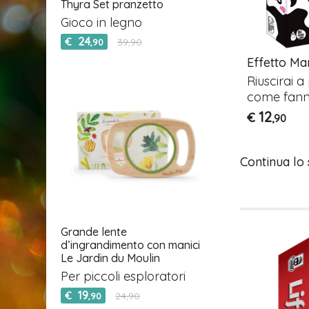
Thyra Set pranzetto
Gioco in legno
24
€
39,90
,90
sh
Wandering Towers - Le
Effetto Ma
torri erranti
ere!
Riuscirai 
Un nuovo gioco per
come fanno
tutta la famiglia!
12
€
,90
39
€
,90
Continua lo
Grande lente
d’ingrandimento con manici
Le Jardin du Moulin
Per piccoli esploratori
19
€
24,90
,90