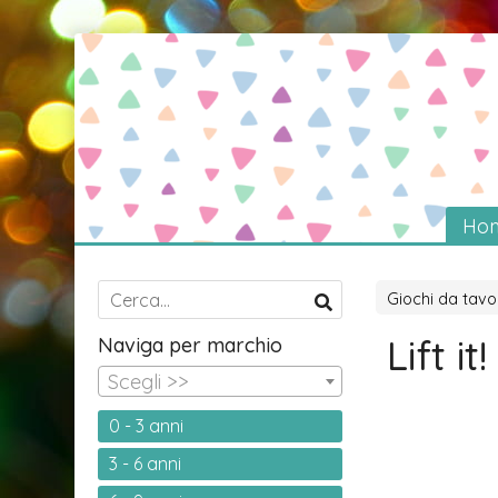
Ho
Giochi da tavo
Lift it
Naviga per marchio
Scegli >>
0 - 3 anni
3 - 6 anni