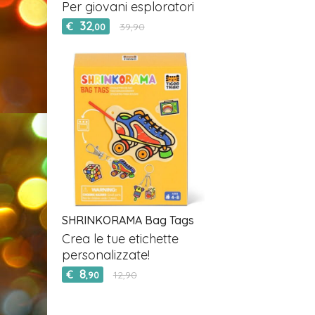
Per giovani esploratori
32
€
39,90
,00
SHRINKORAMA Bag Tags
Crea le tue etichette
personalizzate!
8
€
12,90
,90