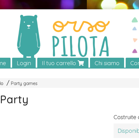
me
Login
Il tuo carrello
Chi siamo
Con
lo
Party games
! Party
Costruite 
Disponib