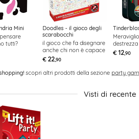
ndria Mini
Doodles - il gioco degli
Tinderblo
scarabocchi
a pensare
Meraviglio
il gioco che fa disegnare
 tutti?
destrezz
anche chi non è capace
12
€
,90
22
€
,90
 shopping!
scopri altri prodotti della sezione
party gam
Visti di recente