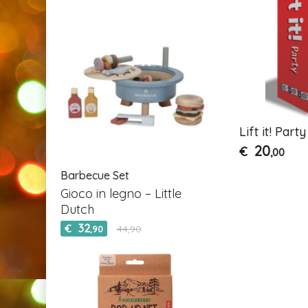
Lift it! Party
20
€
,00
Barbecue Set
Gioco in legno – Little
Dutch
32
€
44,90
,90