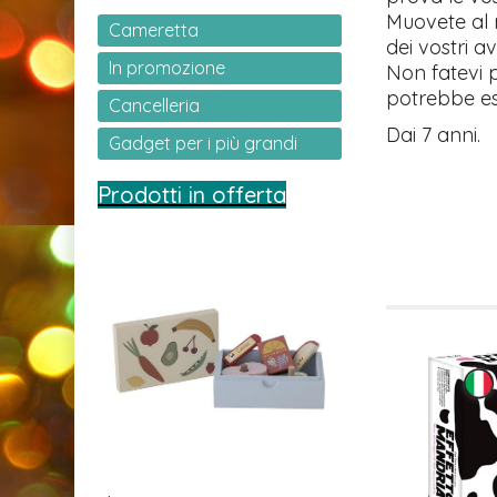
Muovete al m
Cameretta
dei vostri av
In promozione
Non fatevi 
potrebbe es
Cancelleria
Dai 7 anni.
Gadget per i più grandi
Prodotti in offerta