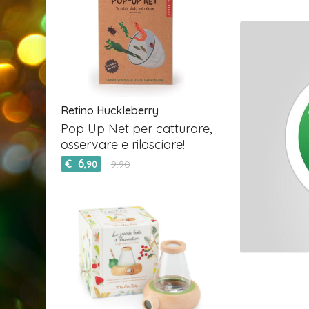
Retino Huckleberry
Pop Up Net per catturare,
osservare e rilasciare!
6
€
9,90
,90