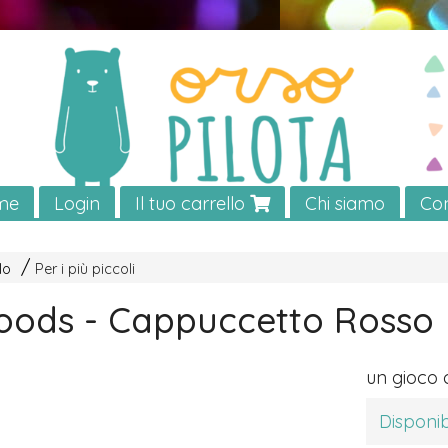
me
Login
Il tuo carrello
Chi siamo
Con
lo
Per i più piccoli
ods - Cappuccetto Rosso
un gioco 
Disponib