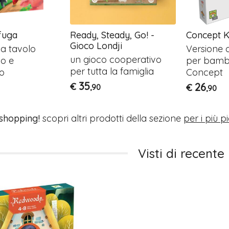
 fuga
Ready, Steady, Go! -
Concept K
Gioco Londji
a tavolo
Versione 
un gioco cooperativo
o e
per bambi
per tutta la famiglia
o
Concept
35
€
26
€
,90
,90
 shopping!
scopri altri prodotti della sezione
per i più pi
Visti di recente