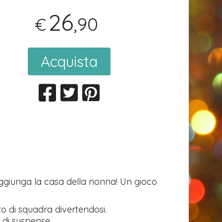
26
,90
€
Acquista
aggiunga la casa della nonna! Un gioco
o di squadra divertendosi.
di suspense.