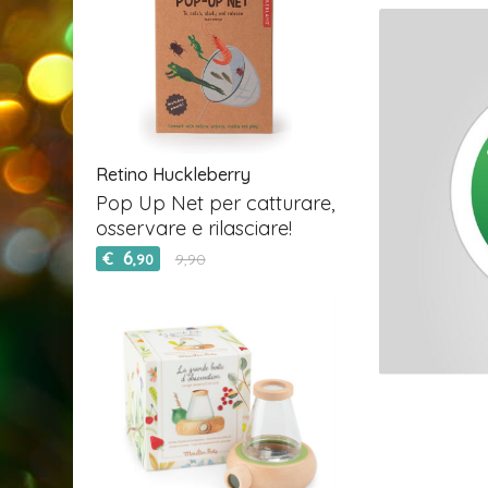
Retino Huckleberry
Pop Up Net per catturare,
osservare e rilasciare!
6
€
9,90
,90