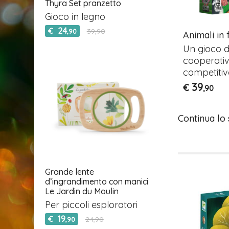
Thyra Set pranzetto
Gioco in legno
24
€
39,90
,90
Cluck, cluck! The Fox!
Animali in
Pocket - Londji
rte
Un gioco d
Gioco cooperativo per
o
cooperativ
bambini
competitiv
22
€
39
€
,90
,90
Continua lo
Grande lente
d’ingrandimento con manici
Le Jardin du Moulin
Per piccoli esploratori
19
€
24,90
,90