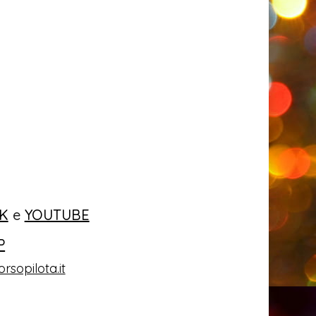
K
e
YOUTUBE
P
rsopilota.it