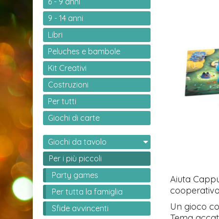
6 - 9 anni
9 - 14 anni
Libri
Peluches e bambole
Kit Creativi
Costruzioni
Per tutti
Giochi di carte
Giochi da tavolo
Per i più piccoli
Party games
Aiuta Cappu
cooperativo 
Per tutta la famiglia
Un gioco co
Sfide avvincenti
Tema accatt