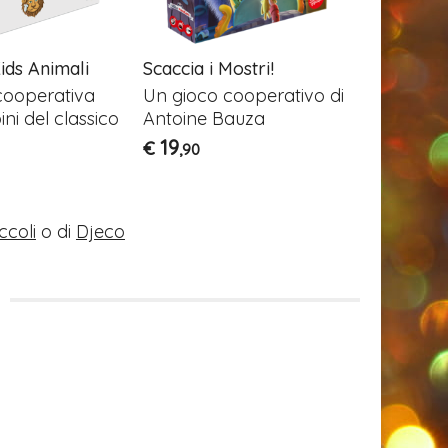
ids Animali
Scaccia i Mostri!
Save the 
cooperativa
Un gioco cooperativo di
Gioco co
ni del classico
Antoine Bauza
36
€
,90
19
€
,90
ccoli
o di
Djeco