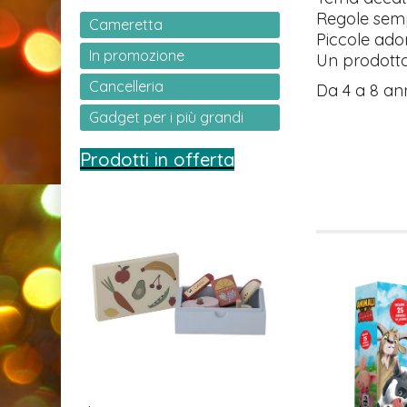
Regole sempl
Cameretta
Piccole ador
In promozione
Un prodotto 
Cancelleria
Da 4 a 8 an
Gadget per i più grandi
Prodotti in offerta