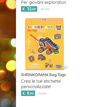
Per giovani esploratori
32
€
39,90
,00
SHRINKORAMA Bag Tags
Crea le tue etichette
personalizzate!
8
€
12,90
,90