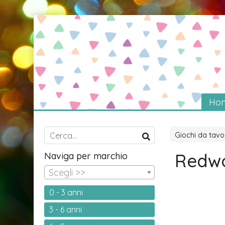
Ho
Giochi da tavo
Redwo
Naviga per marchio
Scegli >>
0 - 3 anni
3 - 6 anni