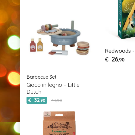
Redwoods -
26
€
,90
Barbecue Set
Gioco in legno – Little
Dutch
32
€
44,90
,90