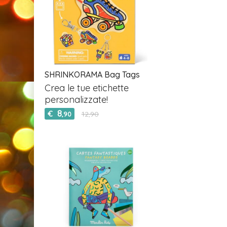
SHRINKORAMA Bag Tags
Crea le tue etichette
personalizzate!
8
€
12,90
,90