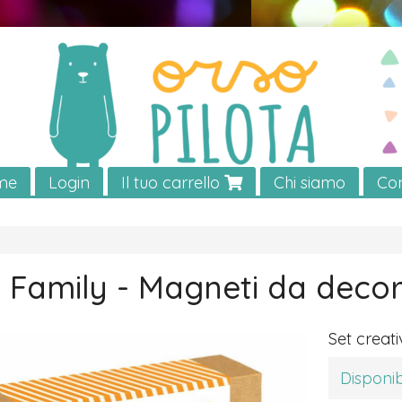
me
Login
Il tuo carrello
Chi siamo
Con
 Family - Magneti da deco
Set creat
Disponib