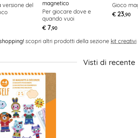
magnetico
versione del
Gioco ma
Per giocare dove e
oco
23
€
,90
quando vuoi
7
€
,90
 shopping!
scopri altri prodotti della sezione
kit creativi
Visti di recente