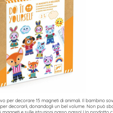
ivo per decorare 15 magneti di animali. Il bambino sovrapp
per decorarli, donandogli un bel volume. Non può sbagli
sui magneti e sulle istruzioni passo passo! Un prodotto 