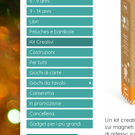
6 - 9 anni
9 - 14 anni
Libri
Peluches e bambole
Kit Creativi
Costruzioni
Per tutti
Giochi di carte
Giochi da tavolo
Cameretta
In promozione
Cancelleria
Un kit creat
Gadget per i più grandi
sui magneti 
di adesivi, 