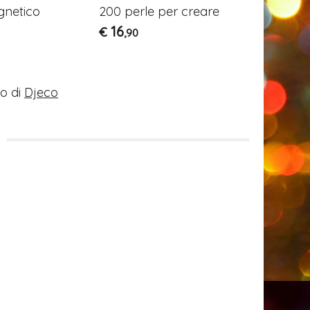
Argento
gnetico
200 perle per creare
1.000 per
16
€
,90
16
€
,90
o di
Djeco