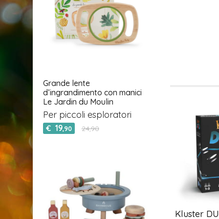
Grande lente
d’ingrandimento con manici
Le Jardin du Moulin
Per piccoli esploratori
19
€
24,90
,90
gnetic Line
Backgammon - Magnetic
Kluster D