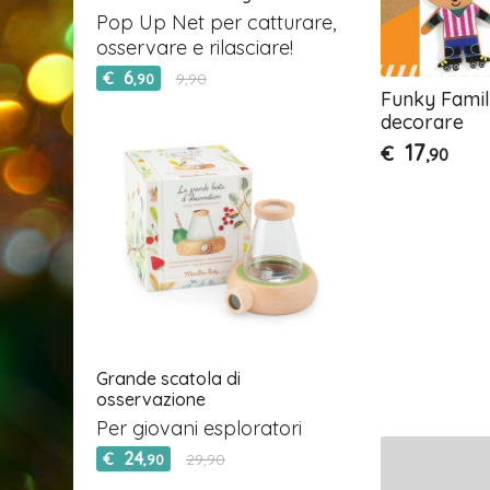
Pop Up Net per catturare,
osservare e rilasciare!
6
€
9,90
,90
Funky Famil
decorare
17
€
,90
Grande scatola di
osservazione
Per giovani esploratori
24
€
29,90
,90