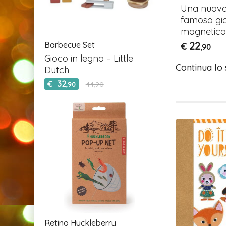
Line
etico
Una nuova 
Gioco magnetico
famoso gi
tascabile
magnetico
7
€
22
Barbecue Set
€
,90
,90
Gioco in legno – Little
Continua lo
Dutch
32
€
44,90
,90
Retino Huckleberry