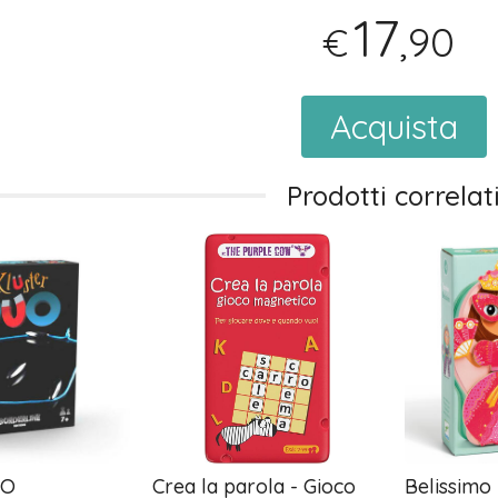
17
,90
€
Acquista
Prodotti correlat
UO
Crea la parola - Gioco
Belissimo