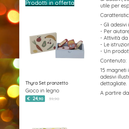
Prodotti in offerta
utile per esp
Caratteristi
- Gli adesiv
- Per aiutar
- Attività da
- Le istruzi
- Un prodott
Contenuto:
15 magneti i
adesivi illus
dettagliate.
Thyra Set pranzetto
Gioco in legno
A partire dai
24
€
39,90
,90