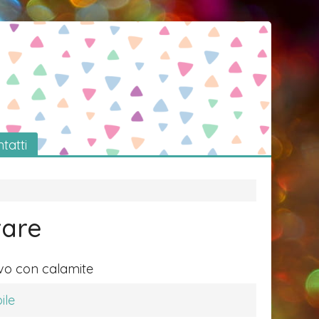
tatti
rare
ivo con calamite
ile