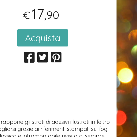
17
,90
€
Acquista
one gli strati di adesivi illustrati in feltro
arsi grazie ai riferimenti stampati sui fogli
classico e intramontabile rivisitato, sempre