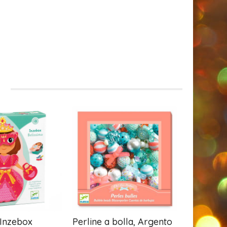
i
 Inzebox
Perline a bolla, Argento
Perline A