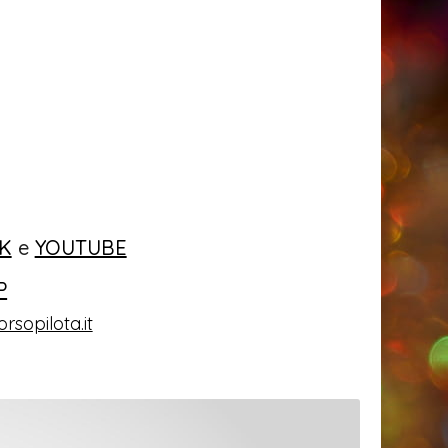
K
e
YOUTUBE
P
rsopilota.it