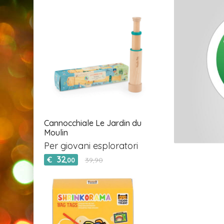
Cannocchiale Le Jardin du
Moulin
Per giovani esploratori
32
€
39,90
,00