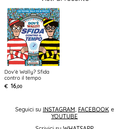
Dov'è Wally? Sfida
contro il tempo
16
€
,00
Seguici su
INSTAGRAM
,
FACEBOOK
e
YOUTUBE
Scrivici su
WHATSAPP