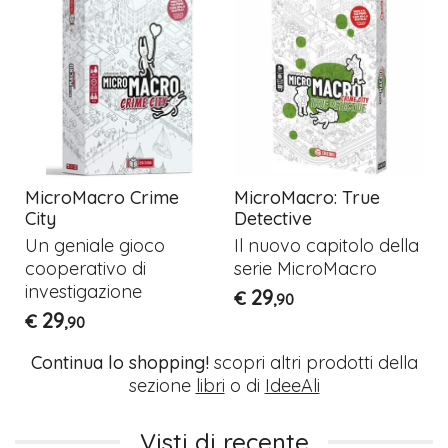
MicroMacro Crime
MicroMacro: True
City
Detective
Un geniale gioco
Il nuovo capitolo della
cooperativo di
serie MicroMacro
investigazione
29
€
,90
29
€
,90
Continua lo shopping!
scopri altri prodotti della
sezione
libri
o di
IdeeAli
Visti di recente